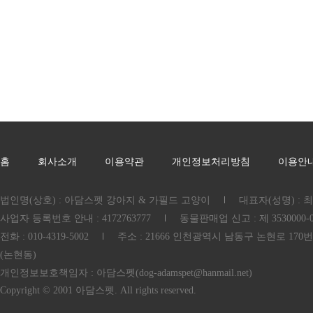
홈
회사소개
이용약관
개인정보처리방침
이용안
법인명(상호) : 아담스펫 강아지 & 가필드 고양이
대표자(성명) : 
사업자 등록번호 안내 : 4172763777
동물판매업 신고 : 제 3530000-03
전화 : 010-4319-5002
주소 : 21666 인천광역시 남동구 논현로 170번
(논현동)
개인정보보호책임자 : 아담스펫(dog-adamspet@hanmail.net)
Copyright © 2001 아담스펫. All rights reserved.