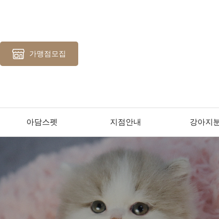
가맹점모집
아담스펫
지점안내
강아지