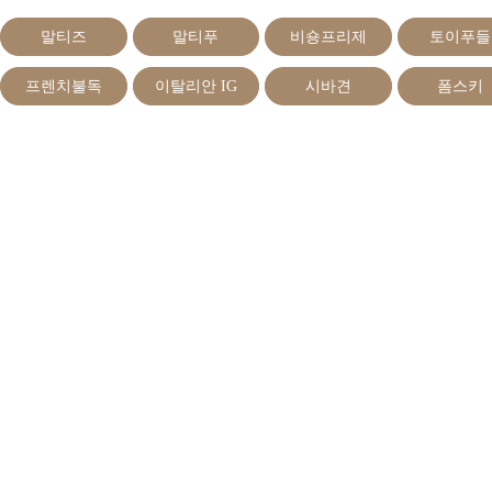
말티즈
말티푸
비숑프리제
토이푸들
프렌치불독
이탈리안 IG
시바견
폼스키