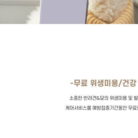
-무료 위생미용/건강
소중한 반려견&묘의 위생미용 및 
케어서비스를 예방접종기간동안 무료로