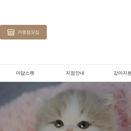
가맹점모집
아담스펫
지점안내
강아지