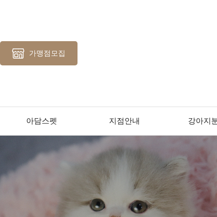
가맹점모집
아담스펫
지점안내
강아지