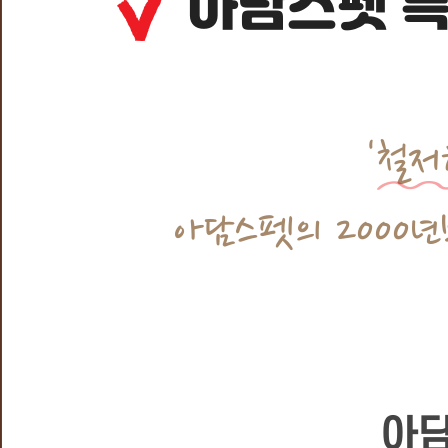
아담스펫 
'
철저
아담스펫의 2000년
아담