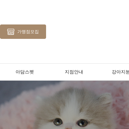
가맹점모집
아담스펫
지점안내
강아지