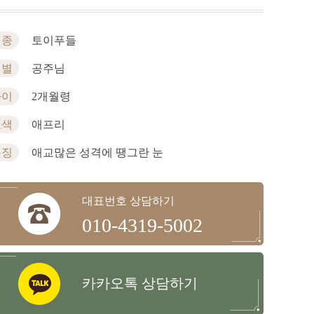
견종
토이푸들
성별
공주님
나이
2개월령
모색
애프리
특징
애교많은 성격에 땡그란 눈
대표번호 상담하기
010-4319-5002
카카오톡 상담하기