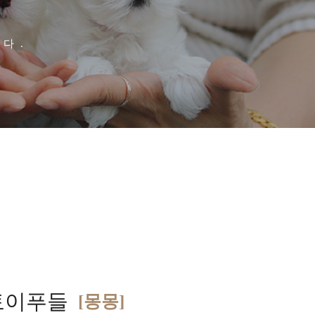
다.
토이푸들
[몽몽]