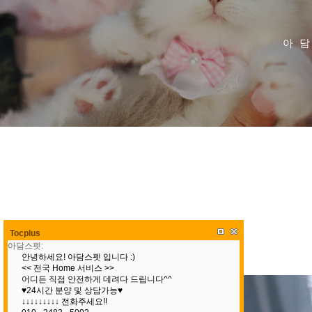
아
Tocplus