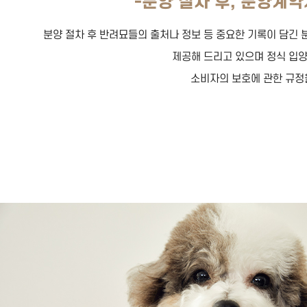
-분양 절차 후, 분양계약
분양 절차 후 반려묘들의 출처나 정보 등 중요한 기록이 담긴
제공해 드리고 있으며 정식 입
소비자의 보호에 관한 규정