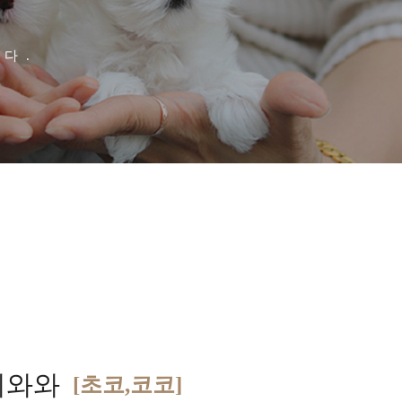
다.
치와와
[초코,코코]