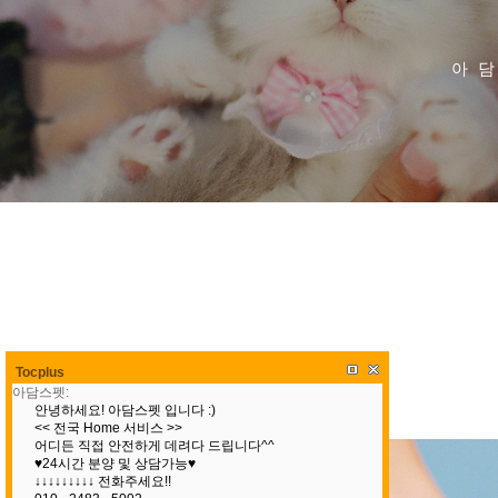
아
Tocplus