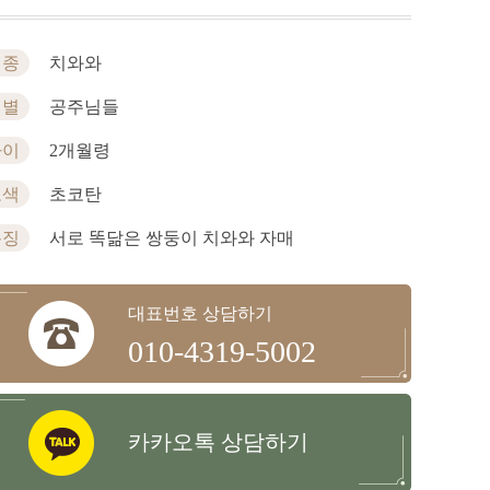
견종
치와와
성별
공주님들
나이
2개월령
모색
초코탄
특징
서로 똑닮은 쌍둥이 치와와 자매
대표번호 상담하기
010-4319-5002
카카오톡 상담하기