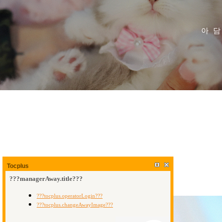
아
Tocplus