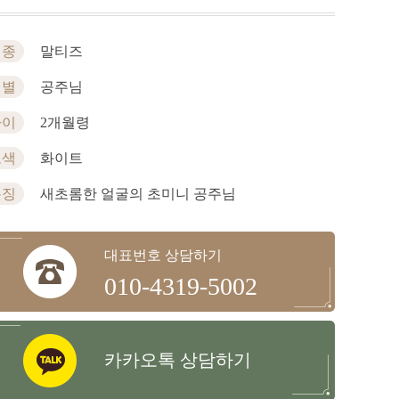
견종
말티즈
성별
공주님
나이
2개월령
모색
화이트
특징
새초롬한 얼굴의 초미니 공주님
대표번호 상담하기
010-4319-5002
카카오톡 상담하기