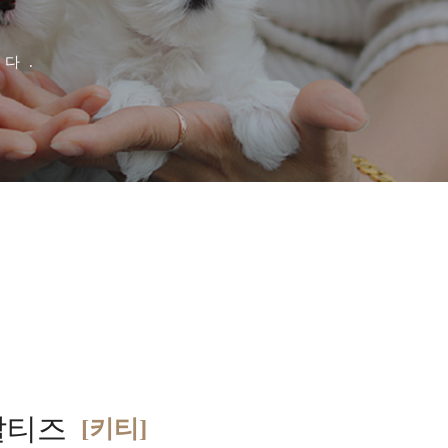
다.
말티즈
[키티]